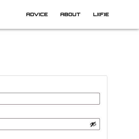
ADVICE
ABOUT
LI(F)E