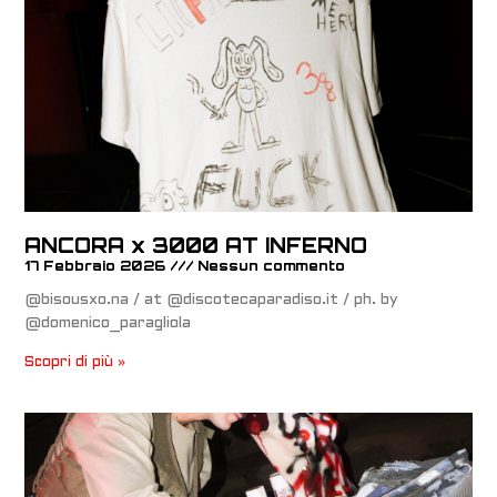
ANCORA x 3000 AT INFERNO
17 Febbraio 2026
Nessun commento
@bisousxo.na / at @discotecaparadiso.it / ph. by
@domenico_paragliola
Scopri di più »