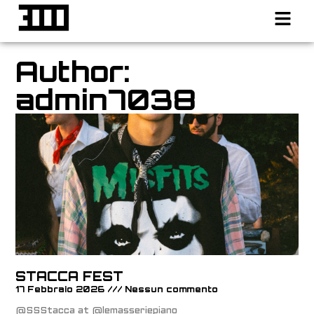
Author:
admin7038
STACCA FEST
17 Febbraio 2026
Nessun commento
@SSStacca at @lemasseriepiano